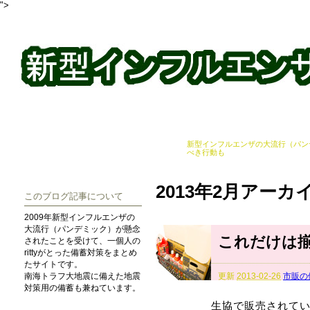
">
新型インフルエンザの大流行（パン
べき行動も
2013年2月アーカ
このブログ記事について
2009年新型インフルエンザの
大流行（パンデミック）が懸念
これだけは
されたことを受けて、一個人の
rittyがとった備蓄対策をまとめ
たサイトです。
更新
2013-02-26
市販の
南海トラフ大地震に備えた地震
対策用の備蓄も兼ねています。
生協で販売されて