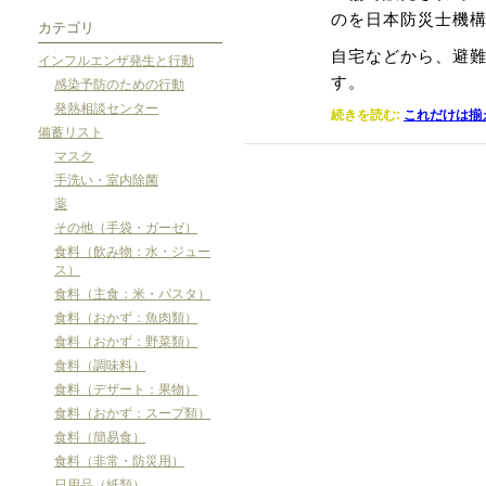
のを日本防災士機構
カテゴリ
自宅などから、避
インフルエンザ発生と行動
す。
感染予防のための行動
発熱相談センター
続きを読む:
これだけは揃
備蓄リスト
マスク
手洗い・室内除菌
薬
その他（手袋・ガーゼ）
食料（飲み物：水・ジュー
ス）
食料（主食：米・パスタ）
食料（おかず：魚肉類）
食料（おかず：野菜類）
食料（調味料）
食料（デザート：果物）
食料（おかず：スープ類）
食料（簡易食）
食料（非常・防災用）
日用品（紙類）