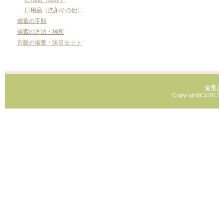
日用品（洗剤その他）
備蓄の手順
備蓄の方法・場所
市販の備蓄・防災セット
備蓄
Copyright(C)2013 