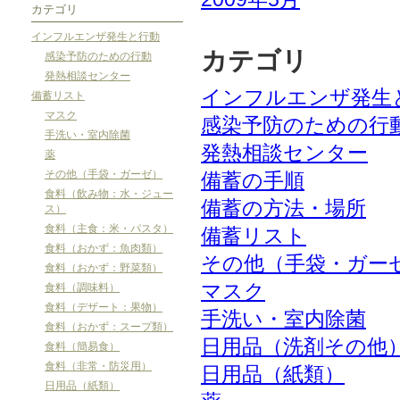
カテゴリ
インフルエンザ発生と行動
カテゴリ
感染予防のための行動
発熱相談センター
インフルエンザ発生
備蓄リスト
マスク
感染予防のための行
手洗い・室内除菌
発熱相談センター
薬
その他（手袋・ガーゼ）
備蓄の手順
食料（飲み物：水・ジュー
備蓄の方法・場所
ス）
食料（主食：米・パスタ）
備蓄リスト
食料（おかず：魚肉類）
その他（手袋・ガー
食料（おかず：野菜類）
マスク
食料（調味料）
食料（デザート：果物）
手洗い・室内除菌
食料（おかず：スープ類）
日用品（洗剤その他
食料（簡易食）
食料（非常・防災用）
日用品（紙類）
日用品（紙類）