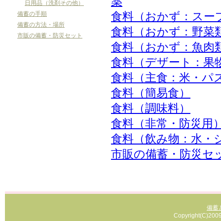
薬
日用品（洗剤その他）
食料（おかず：スー
備蓄の手順
備蓄の方法・場所
食料（おかず：野菜
市販の備蓄・防災セット
食料（おかず：魚肉
食料（デザート：果
食料（主食：米・パ
食料（簡易食）
食料（調味料）
食料（非常・防災用
食料（飲み物：水・
市販の備蓄・防災セ
備蓄
Copyright(C)2009 