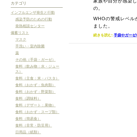
家族や自分が感染
カテゴリ
の。
インフルエンザ発生と行動
WHOの警戒レベル
感染予防のための行動
ました。
発熱相談センター
備蓄リスト
続きを読む:
手袋やガーゼ
マスク
手洗い・室内除菌
薬
その他（手袋・ガーゼ）
食料（飲み物：水・ジュー
ス）
食料（主食：米・パスタ）
食料（おかず：魚肉類）
食料（おかず：野菜類）
食料（調味料）
食料（デザート：果物）
食料（おかず：スープ類）
食料（簡易食）
食料（非常・防災用）
日用品（紙類）