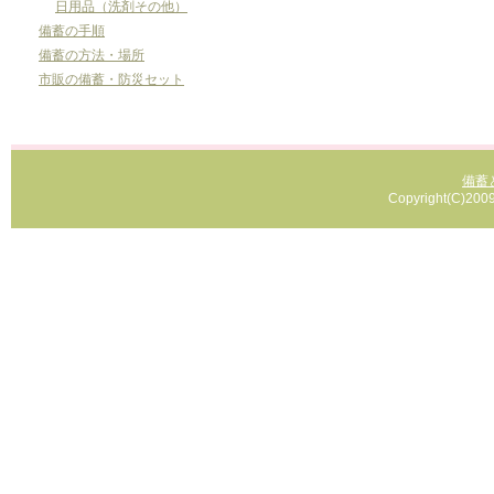
日用品（洗剤その他）
備蓄の手順
備蓄の方法・場所
市販の備蓄・防災セット
備蓄
Copyright(C)2009 