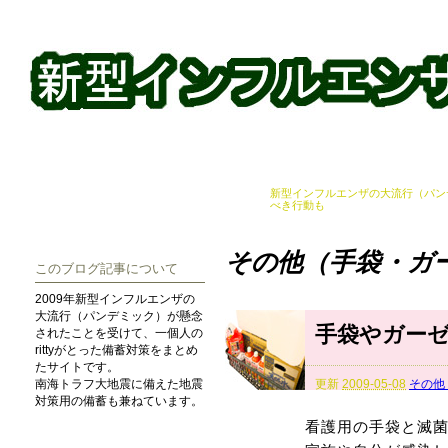
新型インフルエンザの大流行（パン
べき行動も
その他（手袋・ガ
このブログ記事について
2009年新型インフルエンザの
大流行（パンデミック）が懸念
手袋やガー
されたことを受けて、一個人の
rittyがとった備蓄対策をまとめ
たサイトです。
更新
2009-05-08
その他
南海トラフ大地震に備えた地震
対策用の備蓄も兼ねています。
看護用の手袋と滅